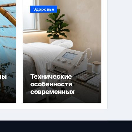
Здоровье
ны
Технические
особенности
современных
 и
аппаратов для
й
электроэпиляции