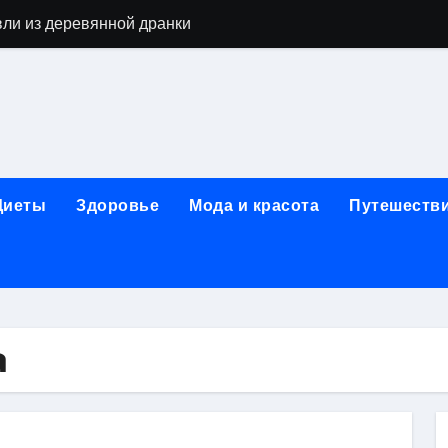
вли из деревянной дранки
алы для парников: как сохранить тепло и получить богаты
современных аппаратов для электроэпиляции
160-срезового компьютерного томографа
ые направления медицинского центра
Диеты
Здоровье
Мода и красота
Путешеств
лайн-обучения современным профессиям
в Покровском-Стрешневе
ы и трикотажа: опт и розница, условия доставки и сертиф
ической зависимости: медицинские, психотерапевтические 
а
оптики с медицинской лицензией и диагностикой зрения