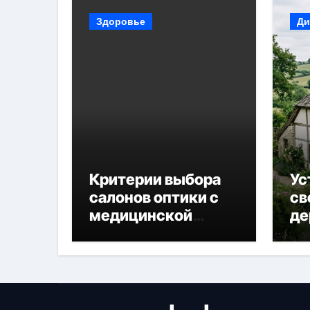
Здоровье
Ди
Критерии выбора
Ус
салонов оптики с
св
медицинской
де
лицензией и
диагностикой
зрения