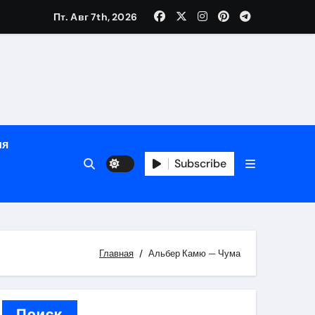
Пт. Авг 7th, 2026
й урожай
ия
Subscribe
икация
и социальные
Главная
Альбер Камю — Чума
Поиск