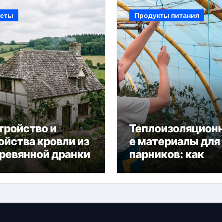
еты
Продукты питания
тройство и
Теплоизоляцион
ойства кровли из
е материалы для
ревянной дранки
парников: как
сохранить тепло
получить богаты
урожай