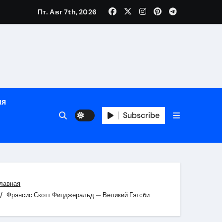
Пт. Авг 7th, 2026
й урожай
ия
Subscribe
икация
и социальные
лавная
Фрэнсис Скотт Фицджеральд — Великий Гэтсби