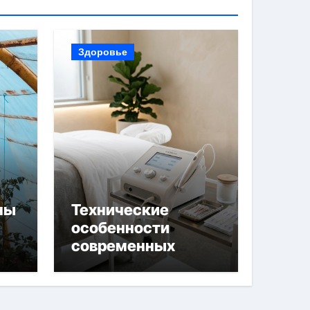
Здоровье
ны
Технические
особенности
современных
 и
аппаратов для
й
электроэпиляции