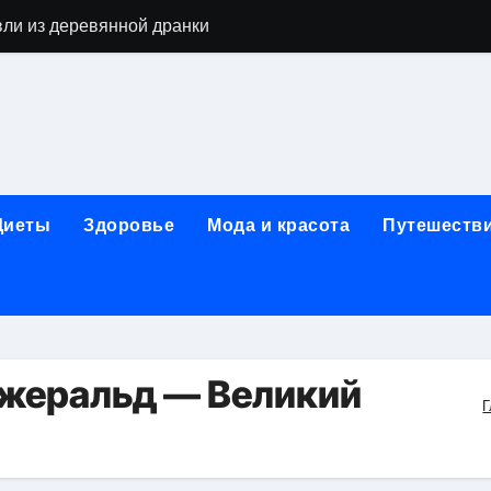
вли из деревянной дранки
алы для парников: как сохранить тепло и получить богаты
современных аппаратов для электроэпиляции
160-срезового компьютерного томографа
ые направления медицинского центра
Диеты
Здоровье
Мода и красота
Путешеств
лайн-обучения современным профессиям
в Покровском-Стрешневе
ы и трикотажа: опт и розница, условия доставки и сертиф
ической зависимости: медицинские, психотерапевтические 
жеральд — Великий
Г
оптики с медицинской лицензией и диагностикой зрения