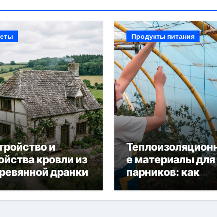
еты
Продукты питания
тройство и
Теплоизоляцион
ойства кровли из
е материалы для
ревянной дранки
парников: как
сохранить тепло
получить богаты
урожай