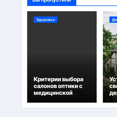
Здоровье
Ди
Критерии выбора
Ус
салонов оптики с
св
медицинской
де
лицензией и
диагностикой
зрения