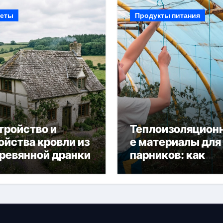
еты
Продукты питания
тройство и
Теплоизоляцион
ойства кровли из
е материалы для
ревянной дранки
парников: как
сохранить тепло
получить богаты
урожай