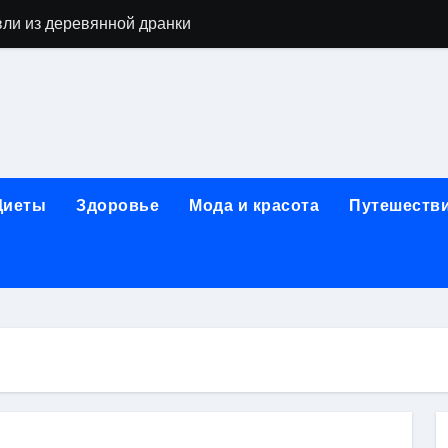
вли из деревянной дранки
алы для парников: как сохранить тепло и получить богаты
современных аппаратов для электроэпиляции
160-срезового компьютерного томографа
ые направления медицинского центра
Диеты
Здоровье
Мода и красота
Путешеств
лайн-обучения современным профессиям
в Покровском-Стрешневе
ы и трикотажа: опт и розница, условия доставки и сертиф
ической зависимости: медицинские, психотерапевтические 
оптики с медицинской лицензией и диагностикой зрения