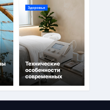
Здоровье
ны
Технические
особенности
современных
 и
аппаратов для
й
электроэпиляции