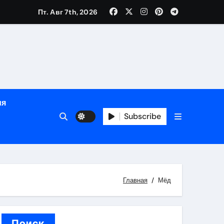
Пт. Авг 7th, 2026
й урожай
ия
Subscribe
икация
и социальные
Главная
Мёд
Поиск