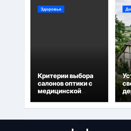
Здоровье
Ди
Критерии выбора
Ус
салонов оптики с
св
медицинской
де
лицензией и
диагностикой
зрения