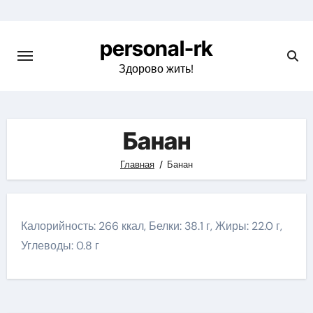
Перейти
к
personal-rk
содержимому
Здорово жить!
Банан
Главная
Банан
Калорийность: 266 ккал, Белки: 38.1 г, Жиры: 22.0 г,
Углеводы: 0.8 г