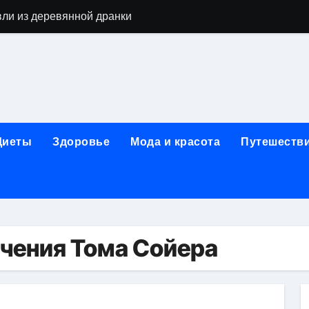
вли из деревянной дранки
алы для парников: как сохранить тепло и получить богаты
современных аппаратов для электроэпиляции
160-срезового компьютерного томографа
ые направления медицинского центра
Диеты
Здоровье
Мода и красота
Путешеств
лайн-обучения современным профессиям
в Покровском-Стрешневе
ы и трикотажа: опт и розница, условия доставки и сертиф
ической зависимости: медицинские, психотерапевтические 
чения Тома Сойера
оптики с медицинской лицензией и диагностикой зрения