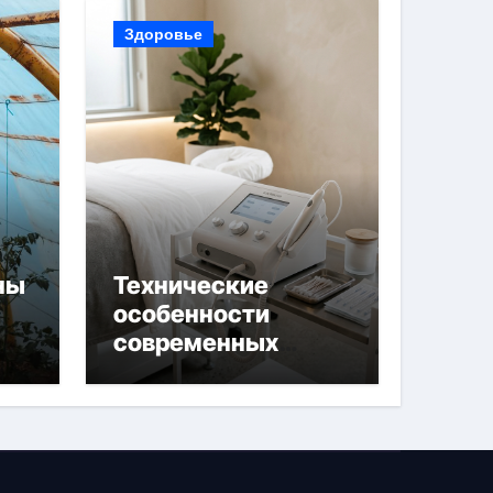
Здоровье
ны
Технические
особенности
современных
 и
аппаратов для
й
электроэпиляции