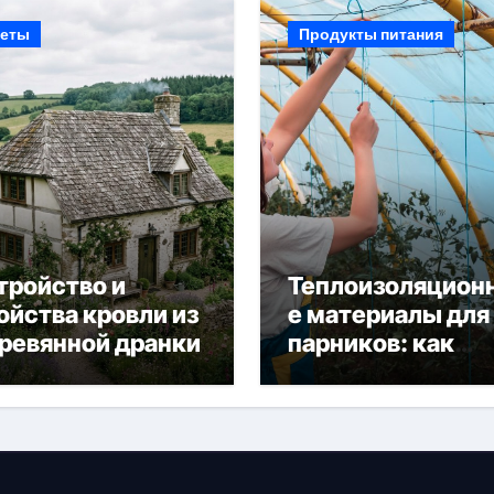
еты
Продукты питания
тройство и
Теплоизоляцион
ойства кровли из
е материалы для
ревянной дранки
парников: как
сохранить тепло
получить богаты
урожай