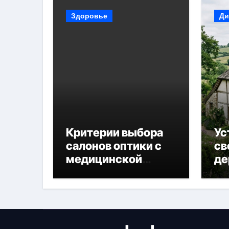
Здоровье
Ди
Критерии выбора
Ус
салонов оптики с
св
медицинской
де
лицензией и
диагностикой
зрения