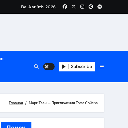
Вс. Авг 9th, 2026
й урожай
ия
Subscribe
икация
и социальные
Главная
Марк Твен — Приключения Тома Сойера
Поиск