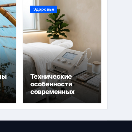
Здоровье
ны
Технические
особенности
современных
 и
аппаратов для
й
электроэпиляции