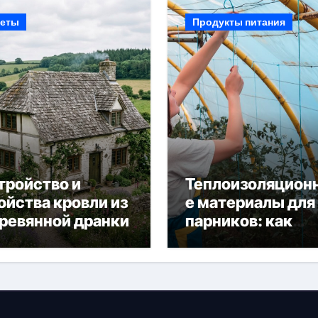
еты
Продукты питания
тройство и
Теплоизоляцион
ойства кровли из
е материалы для
ревянной дранки
парников: как
сохранить тепло
получить богаты
урожай