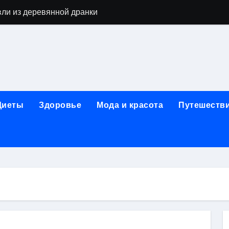
вли из деревянной дранки
алы для парников: как сохранить тепло и получить богаты
современных аппаратов для электроэпиляции
160-срезового компьютерного томографа
ые направления медицинского центра
Диеты
Здоровье
Мода и красота
Путешеств
лайн-обучения современным профессиям
в Покровском-Стрешневе
ы и трикотажа: опт и розница, условия доставки и сертиф
ической зависимости: медицинские, психотерапевтические 
оптики с медицинской лицензией и диагностикой зрения