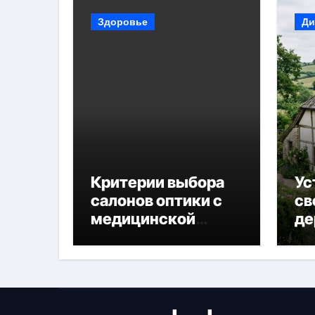
Здоровье
Ди
Критерии выбора
Ус
салонов оптики с
св
медицинской
де
лицензией и
диагностикой
зрения