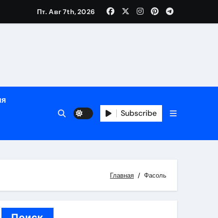
Пт. Авг 7th, 2026
й урожай
ия
Subscribe
икация
и социальные
Главная
Фасоль
Поиск