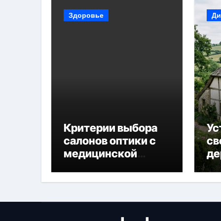
Здоровье
Ди
Критерии выбора
Ус
салонов оптики с
св
медицинской
де
лицензией и
диагностикой
зрения