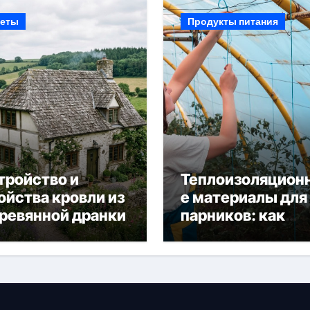
еты
Продукты питания
тройство и
Теплоизоляцион
ойства кровли из
е материалы для
ревянной дранки
парников: как
сохранить тепло
получить богаты
урожай