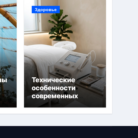
Здоровье
ны
Технические
особенности
современных
 и
аппаратов для
й
электроэпиляции