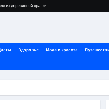
вли из деревянной дранки
алы для парников: как сохранить тепло и получить богаты
современных аппаратов для электроэпиляции
160-срезового компьютерного томографа
ые направления медицинского центра
Диеты
Здоровье
Мода и красота
Путешеств
лайн-обучения современным профессиям
в Покровском-Стрешневе
ы и трикотажа: опт и розница, условия доставки и сертиф
ической зависимости: медицинские, психотерапевтические 
оптики с медицинской лицензией и диагностикой зрения