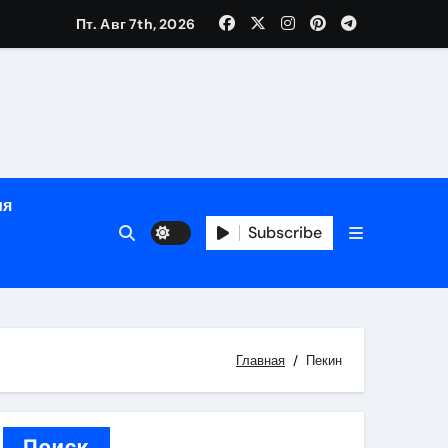
Пт. Авг 7th, 2026
й урожай
ия
Subscribe
икация
и социальные
Главная
Пекин
Поиск