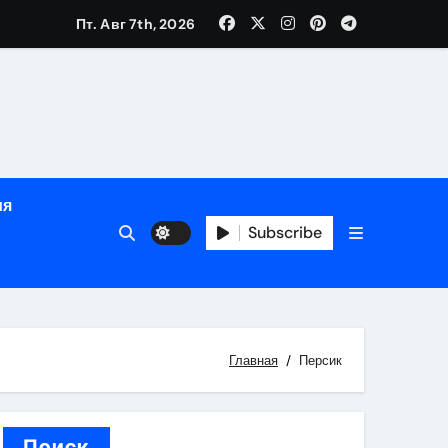
Пт. Авг 7th, 2026
й урожай
ия
Subscribe
икация
и социальные
Главная
Персик
Поиск