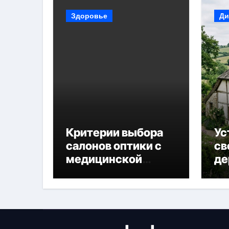
Здоровье
Ди
Критерии выбора
Ус
салонов оптики с
св
медицинской
де
лицензией и
диагностикой
зрения