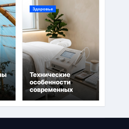
Здоровье
ны
Технические
особенности
современных
 и
аппаратов для
й
электроэпиляции