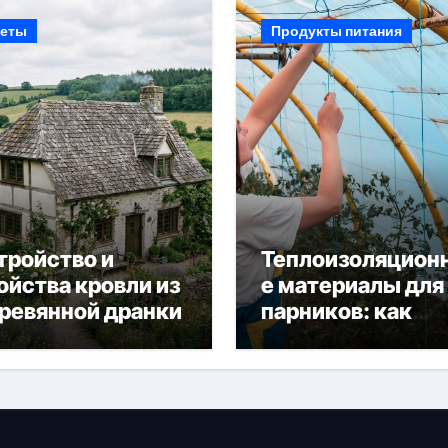
еты
Продукты питания
тройство и
Теплоизоляцион
ойства кровли из
е материалы для
ревянной дранки
парников: как
сохранить тепло
получить богаты
урожай