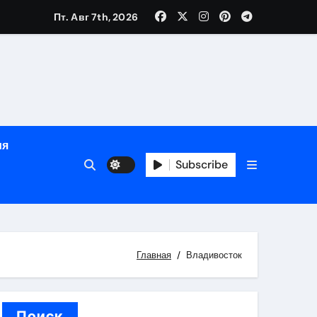
Пт. Авг 7th, 2026
й урожай
ия
Subscribe
икация
и социальные
Главная
Владивосток
Поиск