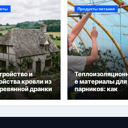
еты
Продукты питания
тройство и
Теплоизоляцион
ойства кровли из
е материалы для
ревянной дранки
парников: как
сохранить тепло
получить богаты
урожай