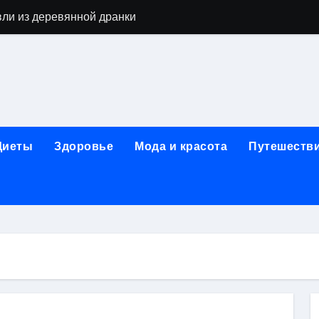
вли из деревянной дранки
алы для парников: как сохранить тепло и получить богаты
современных аппаратов для электроэпиляции
160-срезового компьютерного томографа
ые направления медицинского центра
Диеты
Здоровье
Мода и красота
Путешеств
лайн-обучения современным профессиям
в Покровском-Стрешневе
ы и трикотажа: опт и розница, условия доставки и сертиф
ической зависимости: медицинские, психотерапевтические 
оптики с медицинской лицензией и диагностикой зрения