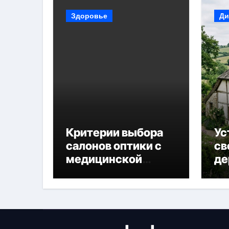
Здоровье
Ди
Критерии выбора
Ус
салонов оптики с
св
медицинской
де
лицензией и
диагностикой
зрения