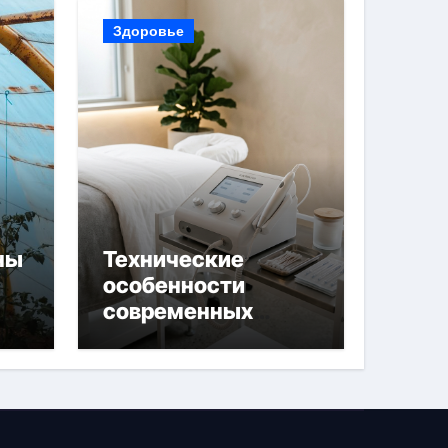
Здоровье
ны
Технические
особенности
современных
 и
аппаратов для
й
электроэпиляции