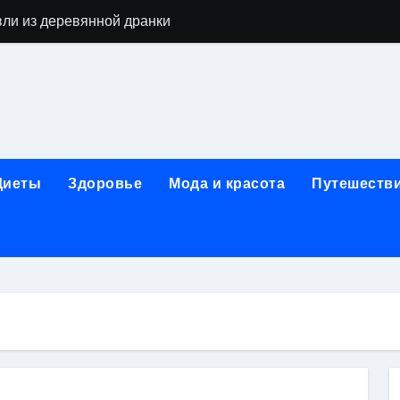
вли из деревянной дранки
алы для парников: как сохранить тепло и получить богаты
современных аппаратов для электроэпиляции
160-срезового компьютерного томографа
ые направления медицинского центра
Диеты
Здоровье
Мода и красота
Путешеств
лайн-обучения современным профессиям
в Покровском-Стрешневе
ы и трикотажа: опт и розница, условия доставки и сертиф
ической зависимости: медицинские, психотерапевтические 
оптики с медицинской лицензией и диагностикой зрения