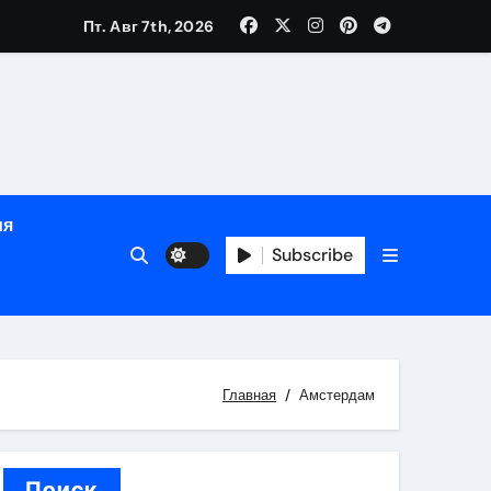
Пт. Авг 7th, 2026
й урожай
ия
Subscribe
икация
и социальные
Главная
Амстердам
Поиск