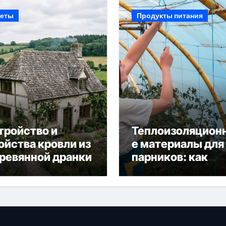
еты
Продукты питания
тройство и
Теплоизоляцион
ойства кровли из
е материалы для
ревянной дранки
парников: как
сохранить тепло
получить богаты
урожай