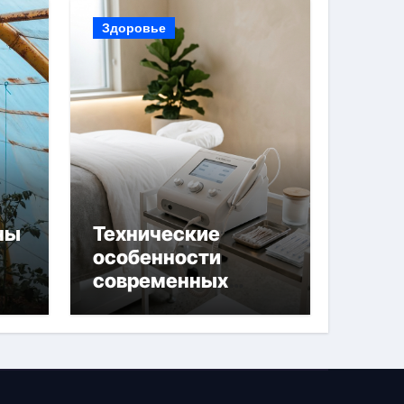
Здоровье
ны
Технические
особенности
современных
 и
аппаратов для
й
электроэпиляции