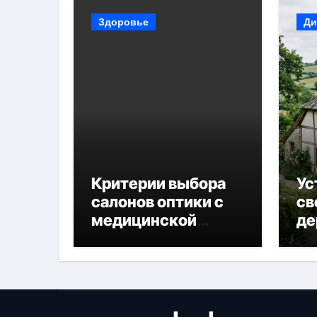
Здоровье
Ди
Критерии выбора
Ус
салонов оптики с
св
медицинской
де
лицензией и
диагностикой
зрения