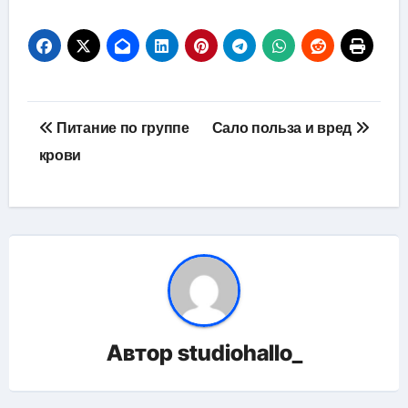
Навигация
Питание по группе
Сало польза и вред
по
крови
записям
Автор
studiohallo_