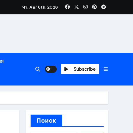
Чт. Авг 6th, 2026
й урожай
ия
Subscribe
икация
и социальные
Поиск