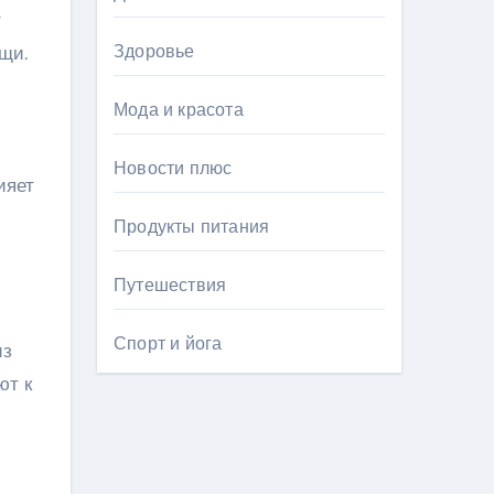
т
Здоровье
щи.
Мода и красота
Новости плюс
ияет
Продукты питания
Путешествия
Спорт и йога
из
ют к