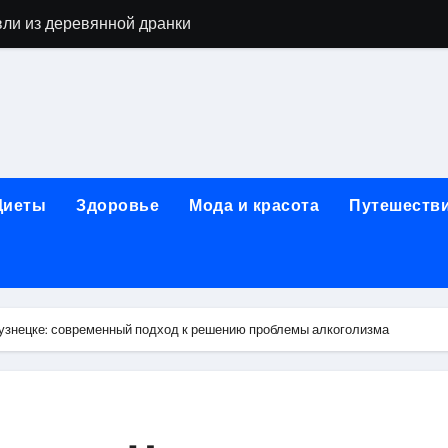
вли из деревянной дранки
алы для парников: как сохранить тепло и получить богаты
современных аппаратов для электроэпиляции
160-срезового компьютерного томографа
ые направления медицинского центра
Диеты
Здоровье
Мода и красота
Путешеств
лайн-обучения современным профессиям
в Покровском-Стрешневе
ы и трикотажа: опт и розница, условия доставки и сертиф
кузнецке: современный подход к решению проблемы алкоголизма
ической зависимости: медицинские, психотерапевтические 
оптики с медицинской лицензией и диагностикой зрения