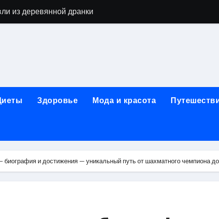
вли из деревянной дранки
алы для парников: как сохранить тепло и получить богаты
современных аппаратов для электроэпиляции
160-срезового компьютерного томографа
ые направления медицинского центра
Диеты
Здоровье
Мода и красота
Путешеств
лайн-обучения современным профессиям
в Покровском-Стрешневе
ы и трикотажа: опт и розница, условия доставки и сертиф
 биография и достижения — уникальный путь от шахматного чемпиона до 
ической зависимости: медицинские, психотерапевтические 
оптики с медицинской лицензией и диагностикой зрения