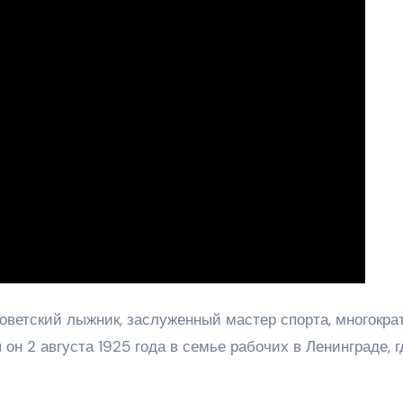
ветский лыжник, заслуженный мастер спорта, многокра
н 2 августа 1925 года в семье рабочих в Ленинграде, г