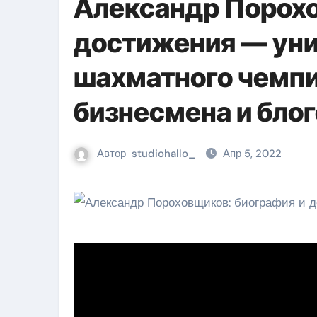
Александр Порох
достижения — уни
шахматного чемпи
бизнесмена и бло
Автор
studiohallo_
Апр 5, 2022