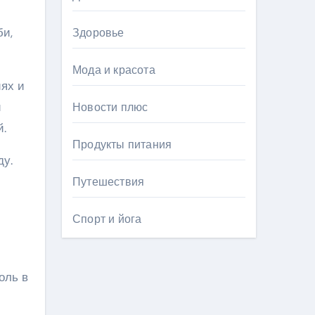
би,
Здоровье
Мода и красота
ях и
и
Новости плюс
й.
Продукты питания
ду.
Путешествия
Спорт и йога
оль в