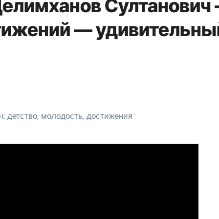
Делимханов Султанович
стижений — удивительны