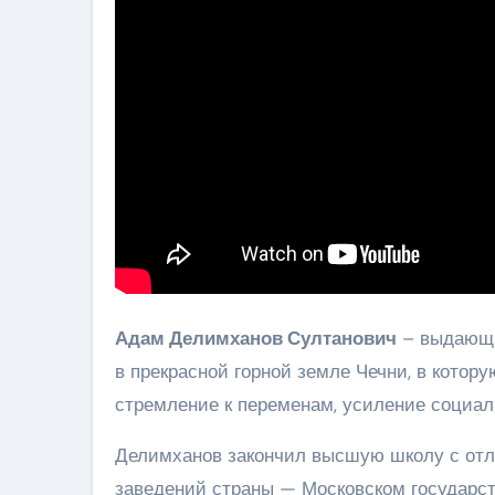
Адам Делимханов Султанович
– выдающа
в прекрасной горной земле Чечни, в котору
стремление к переменам, усиление социа
Делимханов закончил высшую школу с отл
заведений страны — Московском государст