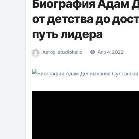
Биография Адам 
от детства до до
путь лидера
Автор
studiohallo_
Апр 4, 2022