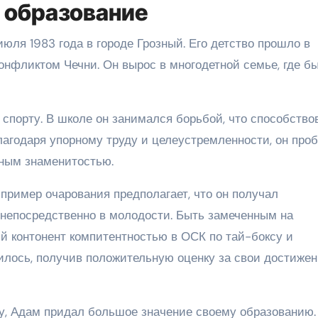
и образование
ля 1983 года в городе Грозный. Его детство прошло в
онфликтом Чечни. Он вырос в многодетной семье, где б
 спорту. В школе он занимался борьбой, что способство
лагодаря упорному труду и целеустремленности, он про
тным знаменитостью.
пример очарования предполагает, что он получал
непосредственно в молодости. Быть замеченным на
ый контонент компитентностью в ОСК по тай-боксу и
илось, получив положительную оценку за свои достижен
у, Адам придал большое значение своему образованию.