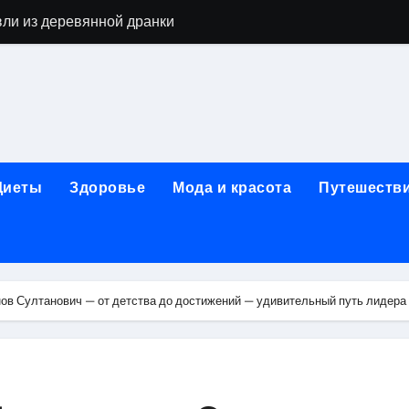
вли из деревянной дранки
алы для парников: как сохранить тепло и получить богаты
современных аппаратов для электроэпиляции
160-срезового компьютерного томографа
ые направления медицинского центра
Диеты
Здоровье
Мода и красота
Путешеств
лайн-обучения современным профессиям
в Покровском-Стрешневе
ы и трикотажа: опт и розница, условия доставки и сертиф
в Султанович — от детства до достижений — удивительный путь лидера
ической зависимости: медицинские, психотерапевтические 
оптики с медицинской лицензией и диагностикой зрения