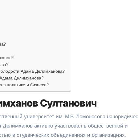
ва?
ханов?
ова?
молодости Адама Делимханова?
ь Адама Делимханова?
 в политике и бизнесе?
имханов Султанович
рственный университет им. М.В. Ломоносова на юридиче
ам Делимханов активно участвовал в общественной и
стью в студенческих объединениях и организациях.