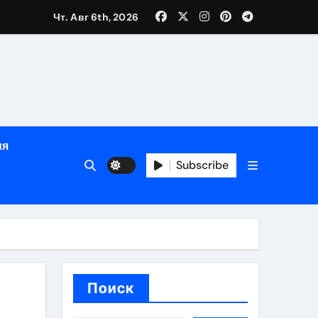
Чт. Авг 6th, 2026
й урожай
ия
Subscribe
икация
и социальные
Поиск