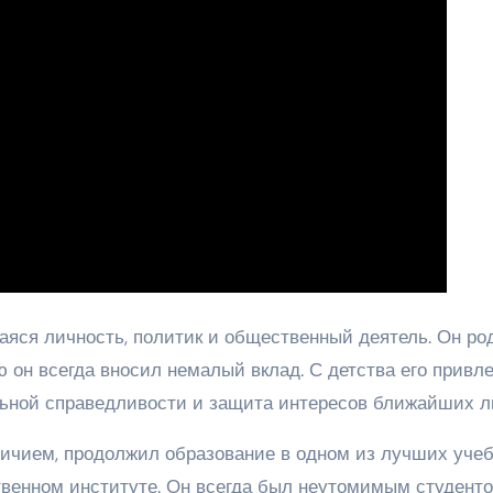
яся личность, политик и общественный деятель. Он ро
ю он всегда вносил немалый вклад. С детства его привл
льной справедливости и защита интересов ближайших л
ичием, продолжил образование в одном из лучших уче
венном институте. Он всегда был неутомимым студенто