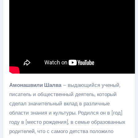
Амонашвили Шалва
– выдающийся ученый,
писатель и общественный деятель, который
сделал значительный вклад в различные
области знания и культуры. Родился он в [год]
году в [место рождения], в семье образованных
родителей, что с самого детства положило