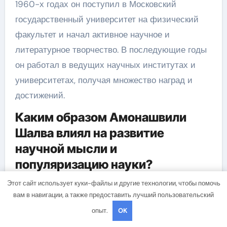
1960-х годах он поступил в Московский
государственный университет на физический
факультет и начал активное научное и
литературное творчество. В последующие годы
он работал в ведущих научных институтах и
университетах, получая множество наград и
достижений.
Каким образом Амонашвили
Шалва влиял на развитие
научной мысли и
популяризацию науки?
Амонашвили Шалва сделал огромный вклад в
Этот сайт использует куки-файлы и другие технологии, чтобы помочь
вам в навигации, а также предоставить лучший пользовательский
развитие научной мысли и популяризацию
опыт.
OK
науки. Он активно занимался научными