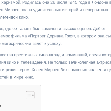
 харизмой. Родилась она 26 июля 1945 года в Лондоне 
ен Миррен полна удивительных историй и невероятных
легендой кино.
е, где ее талант был замечен и высоко оценен. Дебют
съемок фильма «Портрет Дориана Грея», в котором она сы
 метеорический взлет к успеху.
ества престижных кинонаград и номинаций, среди кот
ия кино и телевидения. Не только великолепная актриса
 и режиссером. Хелен Миррен без сомнения является о
тей в мире кино.
и