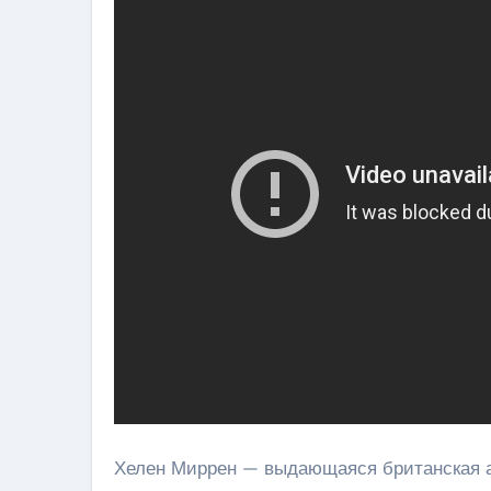
Хелен Миррен — выдающаяся британская ак