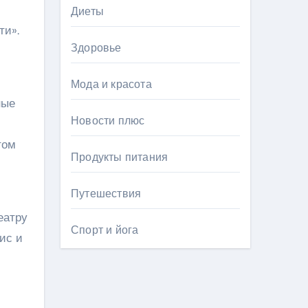
Диеты
ти».
Здоровье
Мода и красота
ные
Новости плюс
том
Продукты питания
Путешествия
еатру
Спорт и йога
ис и