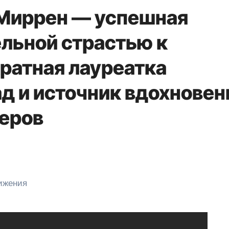
 Миррен — успешная
ельной страстью к
кратная лауреатка
д и источник вдохновен
теров