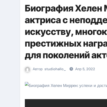
Биография Хелен
актриса с неподд
искусству, много
престижных награ
для поколений ак
Автор
studiohallo_
Апр 5, 2022