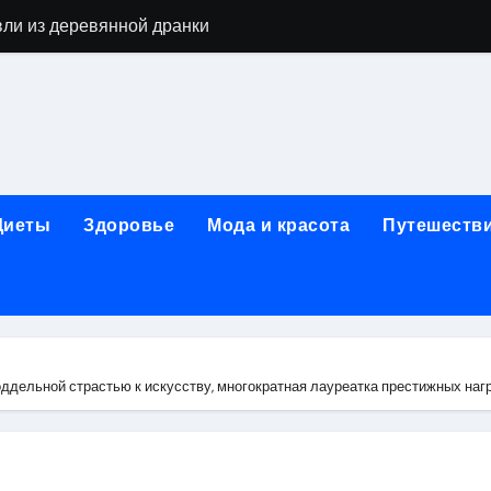
вли из деревянной дранки
алы для парников: как сохранить тепло и получить богаты
современных аппаратов для электроэпиляции
160-срезового компьютерного томографа
ые направления медицинского центра
Диеты
Здоровье
Мода и красота
Путешеств
лайн-обучения современным профессиям
в Покровском-Стрешневе
ы и трикотажа: опт и розница, условия доставки и сертиф
ической зависимости: медицинские, психотерапевтические 
дельной страстью к искусству, многократная лауреатка престижных нагр
оптики с медицинской лицензией и диагностикой зрения