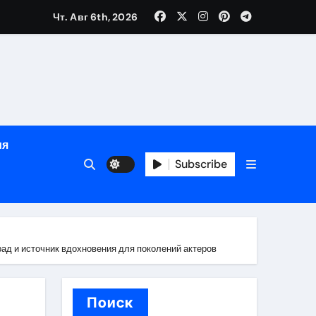
Чт. Авг 6th, 2026
й урожай
ия
Subscribe
икация
и социальные
ад и источник вдохновения для поколений актеров
Поиск