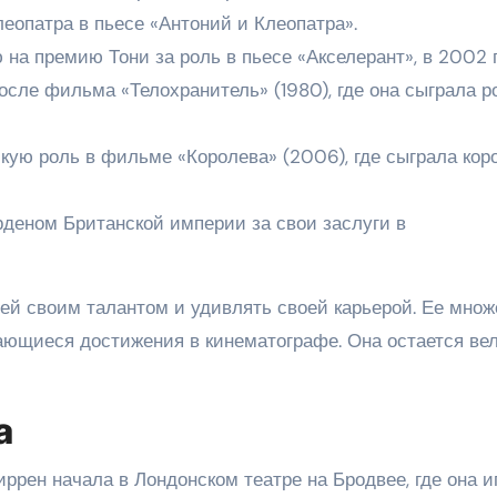
еопатра в пьесе «Антоний и Клеопатра».
а премию Тони за роль в пьесе «Акселерант», в 2002 г
осле фильма «Телохранитель» (1980), где она сыграла р
кую роль в фильме «Королева» (2006), где сыграла кор
рденом Британской империи за свои заслуги в
ей своим талантом и удивлять своей карьерой. Ее множ
ающиеся достижения в кинематографе. Она остается ве
а
рен начала в Лондонском театре на Бродвее, где она и