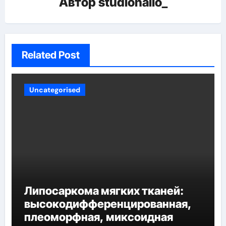
Автор
studiohallo_
Related Post
Uncategorised
Липосаркома мягких тканей:
высокодифференцированная,
плеоморфная, миксоидная