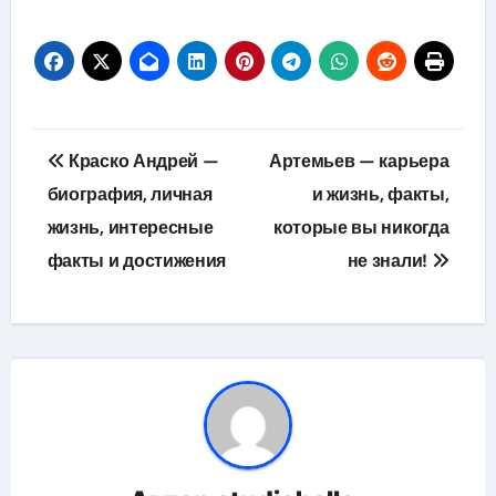
Навигация
Краско Андрей —
Артемьев — карьера
по
биография, личная
и жизнь, факты,
жизнь, интересные
которые вы никогда
записям
факты и достижения
не знали!