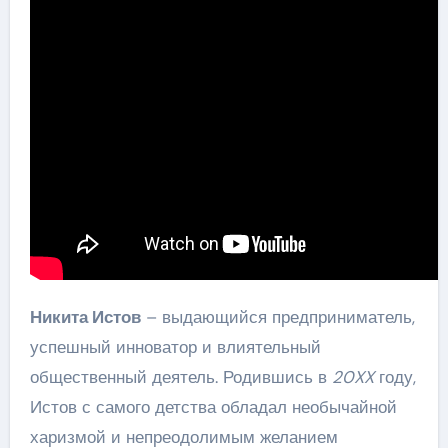
Никита Истов
– выдающийся предприниматель,
успешный инноватор и влиятельный
общественный деятель. Родившись в
20XX
году,
Истов с самого детства обладал необычайной
харизмой и непреодолимым желанием