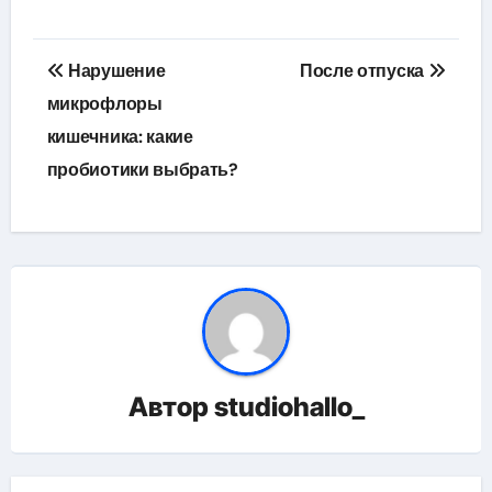
Навигация
Нарушение
После отпуска
по
микрофлоры
кишечника: какие
записям
пробиотики выбрать?
Автор
studiohallo_