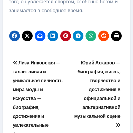
того, он увлекается спортом, особенно бегом и
занимается в свободное время.
Навигация
Лиза Янковская —
Юрий Аскаров —
по
талантливая и
биография, жизнь,
уникальная личность
творчество и
записям
мира моды и
достижения в
искусства —
официальной и
биография,
альтернативной
достижения и
музыкальной сцене
увлекательные