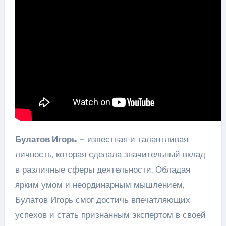
Булатов Игорь
– известная и талантливая
личность, которая сделала значительный вклад
в различные сферы деятельности. Обладая
ярким умом и неординарным мышлением,
Булатов Игорь смог достичь впечатляющих
успехов и стать признанным экспертом в своей