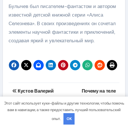
Булычев был писателем-фантастом и автором
известной детской книжной серии «Алиса
Селезнева». В своих произведениях он сочетал
элементы научной фантастики и приключений,
создавая яркий и увлекательный мир.
Навигация
Кустов Валерий
Почему на теле
по
Эфко Биография —
появляются
Этот сайт использует куки-файлы и другие технологии, чтобы помочь
талантливый и
фурункулы и методы
записям
вам в навигации, а также предоставить лучший пользовательский
успешный писатель,
лечения
опыт.
OK
чья карьера стала