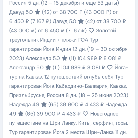
Россия
5 дн.
(12 – 16 декабря и ещё 53 даты)
Давуд 5.0
(42)
от 38 700 ₽
(43 000 ₽)
от
6 450 ₽
(7 167 ₽)
Давуд 5.0
(42)
от 38 700 ₽
(43 000 ₽)
от 6 450 ₽
(7 167 ₽)
Золотой
треугольник Индии + пляжи ГОА Тур
гарантирован Йога Индия
12 дн.
(19 – 30 октября
2023)
Александр 5.0
(11)
104 989 ₽
8 081 ₽
Александр 5.0
(11)
104 989 ₽
8 081 ₽
Йога-
тур на Кавказ. 12 путешествий вглубь себя Тур
гарантирован Йога Кабардино-Балкария, Кавказ,
Приэльбрусье, Россия
8 дн.
(18 – 25 июня 2023)
Надежда 4.9
(65)
39 900 ₽
4 433 ₽
Надежда
4.9
(65)
39 900 ₽
4 433 ₽
Новогоднее
путешествие на Шри Ланку. Киты, серфинг, горы.
Тур гарантирован Йога 2 места Шри-Ланка
11 дн.