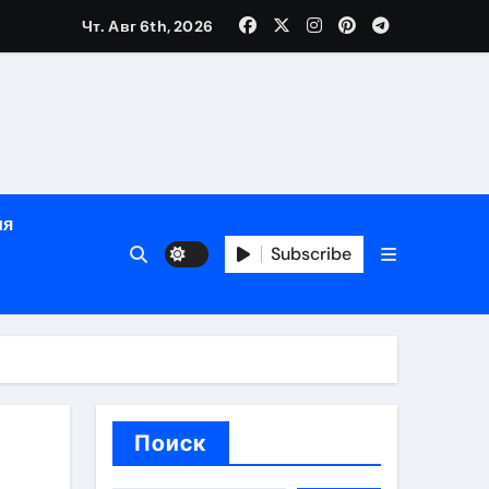
Чт. Авг 6th, 2026
й урожай
ия
Subscribe
икация
и социальные
Поиск