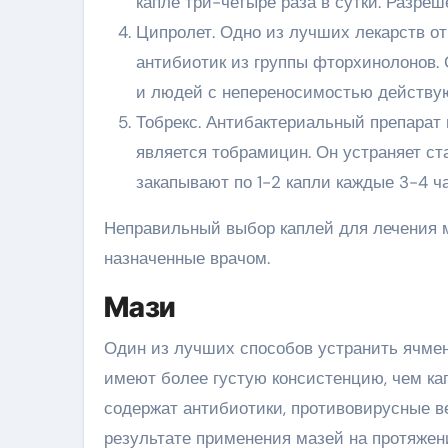
капле три-четыре раза в сутки. Разреш
Ципролет. Одно из лучших лекарств от
антибиотик из группы фторхинолонов. С
и людей с непереносимостью действу
Тобрекс. Антибактериальный препарат
является тобрамицин. Он устраняет ста
закапывают по 1-2 капли каждые 3-4 ча
Неправильный выбор каплей для лечения м
назначенные врачом.
Мази
Один из лучших способов устранить ячмен
имеют более густую консистенцию, чем кап
содержат антибиотики, противовирусные в
результате применения мазей на протяжени