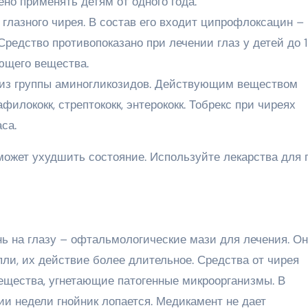
ено применять детям от одного года.
 глазного чирея. В состав его входит ципрофлоксацин –
редство противопоказано при лечении глаз у детей до 1
ющего вещества.
 из группы аминогликозидов. Действующим веществом
филококк, стрептококк, энтерококк. Тобрекс при чиреях
са.
ожет ухудшить состояние. Используйте лекарства для г
ь на глазу – офтальмологические мази для лечения. О
ли, их действие более длительное. Средства от чирея
ещества, угнетающие патогенные микроорганизмы. В
и недели гнойник лопается. Медикамент не дает