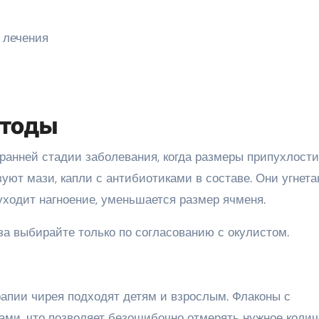
етоды
ранней стадии заболевания, когда размеры припухлости
зуют мази, капли с антибиотиками в составе. Они угнет
уходит нагноение, уменьшается размер ячменя.
за выбирайте только по согласованию с окулистом.
апии чирея подходят детям и взрослым. Флаконы с
ами, что позволяет безошибочно отмерять нужное колич