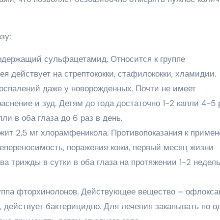
зу:
одержащий сульфацетамид. Относится к группе
я действует на стрептококки, стафилококки, хламидии.
оспалений даже у новорожденных. Почти не имеет
аснение и зуд. Детям до года достаточно 1-2 капли 4-5 
ли в оба глаза до 6 раз в день.
ржит 2,5 мг хлорамфеникола. Противопоказания к приме
епереносимость, поражения кожи, первый месяц жизни
тва трижды в сутки в оба глаза на протяжении 1-2 недел
руппа фторхинолонов. Действующее вещество – офлокса
, действует бактерицидно. Для лечения закапывать по о