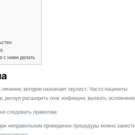
ьство
ла
 с ними делать
ла
 лечение, которое назначает окулист. Часто пациенты
е, рискуя расширить очаг инфекции, вызвать осложнени
но следовать правилам:
 при неправильном проведении процедуры можно занест
воспаление;