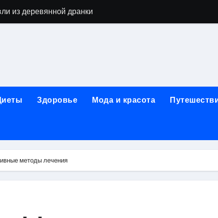
алы для парников: как сохранить тепло и получить богаты
современных аппаратов для электроэпиляции
160-срезового компьютерного томографа
ые направления медицинского центра
лайн-обучения современным профессиям
Диеты
Здоровье
Мода и красота
Путешеств
в Покровском-Стрешневе
ы и трикотажа: опт и розница, условия доставки и сертиф
ической зависимости: медицинские, психотерапевтические 
тивные методы лечения
оптики с медицинской лицензией и диагностикой зрения