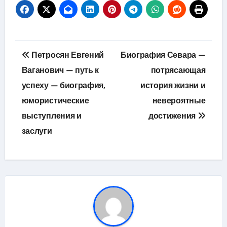
Навигация
Петросян Евгений
Биография Севара —
по
Ваганович — путь к
потрясающая
успеху — биография,
история жизни и
записям
юмористические
невероятные
выступления и
достижения
заслуги