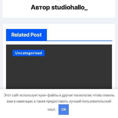
Автор
studiohallo_
Related Post
Uncategorised
Этот сайт использует куки-файлы и другие технологии, чтобы помочь
вам в навигации, а также предоставить лучший пользовательский
Липосаркома мягких тканей:
опыт.
OK
высокодифференцированная,