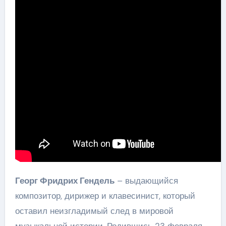
Георг Фридрих Гендель
– выдающийся
композитор, дирижер и клавесинист, который
оставил неизгладимый след в мировой
музыкальной истории. Родившись 23 февраля