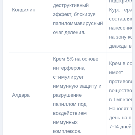
подофилло
деструктивный
Кондилин
Курс тера
эффект, блокируя
составляет
папиломмавирусный
нанесением
очаг деления.
на зону к
дважды в с
Крем 5% на основе
Крем в со
интерферона,
имеет
стимулирует
противови
иммунную защиту и
вещество 
Алдара
разрушение
в 1 мг крем
папиллом под
Наносят т
воздействием
день на п
иммунных
7-14 дней.
комплексов.