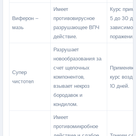
Имеет
Курс прим
Виферон –
противовирусное
5 до 30 дн
мазь
разрушающее ВПЧ
зависимо 
действие.
поражения 
Разрушает
новообразования за
счет щелочных
Применяют
Супер
компонентов,
курс возде
чистотел
взывает некроз
10 дней.
бородавок и
кондилом.
Имеет
противомикробное
действие и слабое
Тонким сл