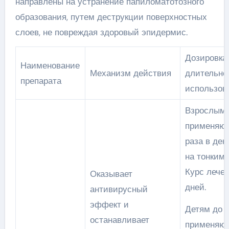
направлены на устранение папиломатотозного
образования, путем деструкции поверхностных
слоев, не повреждая здоровый эпидермис.
Дозировка
Наименование
Механизм действия
длительно
препарата
использов
Взрослым
применяют
раза в ден
на тонким 
Курс лечен
Оказывает
дней.
антивирусный
эффект и
Детям до 1
останавливает
применяют