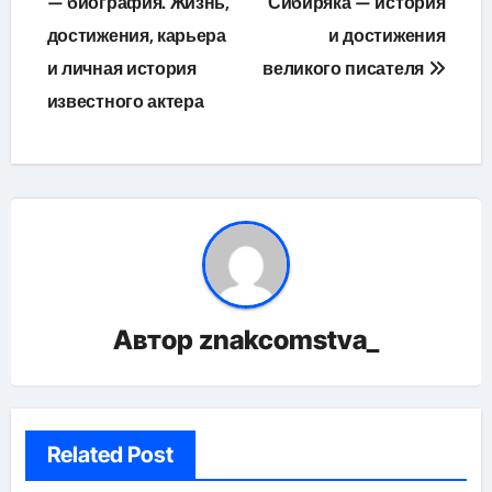
по
— биография. Жизнь,
Сибиряка — история
достижения, карьера
и достижения
записям
и личная история
великого писателя
известного актера
Автор
znakcomstva_
Related Post