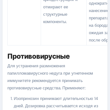
однократно
отмирают ее
нанесение
структурные
препарата
компоненты.
на бородав
ожидая за
после обра
Противовирусные
Для устранения размножения
папилломавирусного недуга при угнетенном
иммунитете рекомендуется принимать
противовирусные средства. Применяют:
Изопринозин принимают длительностью 14
дней. Дозировка рассчитывается исходя из