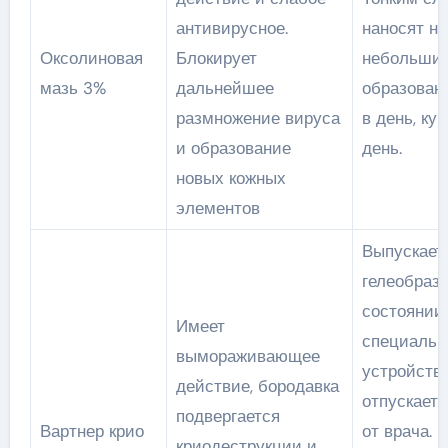
антивирусное.
наносят на
Оксолиновая
Блокирует
небольши
мазь 3%
дальнейшее
образован
размножение вируса
в день, ку
и образование
день.
новых кожных
элементов
Выпускает
гелеобраз
состоянии
Имеет
специальн
вымораживающее
устройстве
действие, бородавка
отпускает 
подвергается
Вартнер крио
от врача. 
криодеструкции и