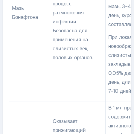
процесс
мазь, 3-4 
Мазь
размножения
день, курс
Бонафтона
инфекции.
составляет
Безопасна для
При локал
применения на
новообраз
слизистых век,
слизистых
половых органов.
закладыва
0,05% два
день, дли
7-10 дней.
В 1 мл пре
содержитс
Оказывает
активного
прижигающий