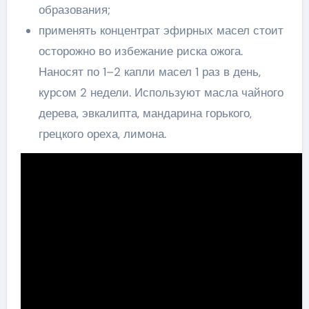
образования;
применять концентрат эфирных масел стоит
осторожно во избежание риска ожога.
Наносят по 1–2 капли масел 1 раз в день,
курсом 2 недели. Используют масла чайного
дерева, эвкалипта, мандарина горького,
грецкого ореха, лимона.