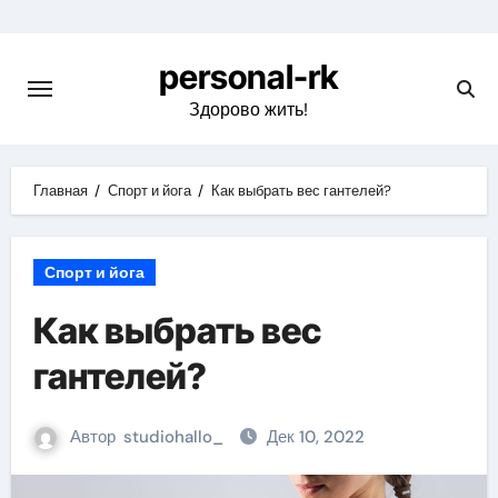
Перейти
к
personal-rk
содержимому
Здорово жить!
Главная
Спорт и йога
Как выбрать вес гантелей?
Спорт и йога
Как выбрать вес
гантелей?
Автор
studiohallo_
Дек 10, 2022