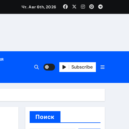
Чт. Авг 6th, 2026
й урожай
ия
Subscribe
икация
и социальные
Поиск