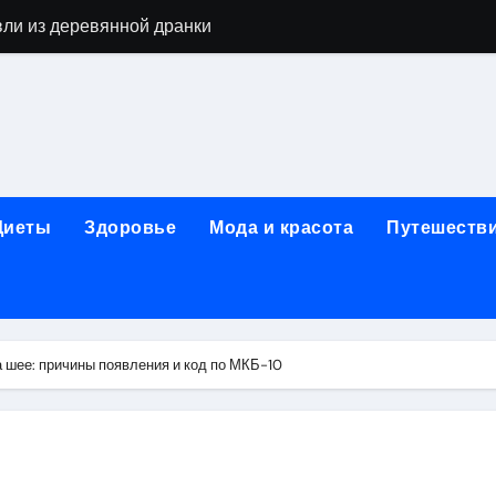
вли из деревянной дранки
алы для парников: как сохранить тепло и получить богаты
современных аппаратов для электроэпиляции
160-срезового компьютерного томографа
ые направления медицинского центра
Диеты
Здоровье
Мода и красота
Путешеств
лайн-обучения современным профессиям
в Покровском-Стрешневе
ы и трикотажа: опт и розница, условия доставки и сертиф
 шее: причины появления и код по МКБ-10
ической зависимости: медицинские, психотерапевтические 
оптики с медицинской лицензией и диагностикой зрения