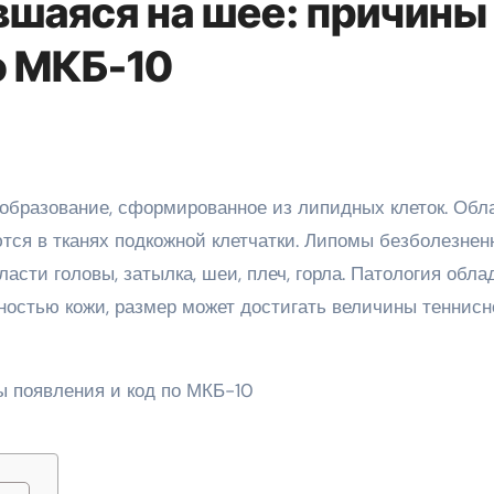
вшаяся на шее: причины
о МКБ-10
тся в тканях подкожной клетчатки. Липомы безболезнен
асти головы, затылка, шеи, плеч, горла. Патология обла
ностью кожи, размер может достигать величины теннисн