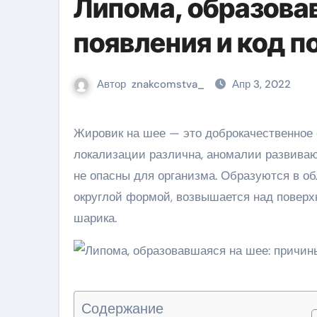
Липома, образова
появления и код п
Автор
znakcomstva_
Апр 3, 2022
Жировик на шее — это доброкачественное образование, сформированное из липидных клеток. Область
локализации различна, аномалии развиваю
не опасны для организма. Образуются в обл
округлой формой, возвышается над поверх
шарика.
Содержание