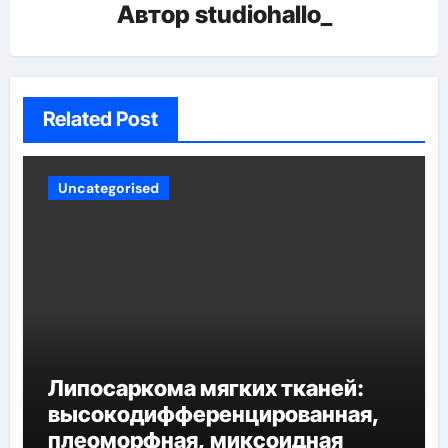
Автор
studiohallo_
Related Post
Uncategorised
Липосаркома мягких тканей:
высокодифференцированная,
плеоморфная, миксоидная