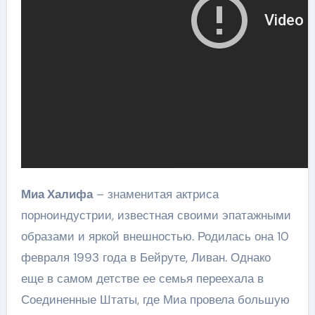
Миа Халифа
– знаменитая актриса
порноиндустрии, известная своими эпатажными
образами и яркой внешностью. Родилась она 10
февраля 1993 года в Бейруте, Ливан. Однако
еще в самом детстве ее семья переехала в
Соединенные Штаты, где Миа провела большую