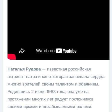
Наталья Рудова
— известная российская
актриса театра и кино, которая завоевала сердца
многих зрителей своим талантом и обаянием.
Родившись 2 июля 1983 года, она уже на
протяжении многих лет радует поклонников
своими яркими и незабываемыми ролями.