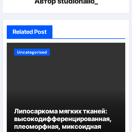
Автор
studiohallo_
Related Post
Uncategorised
Липосаркома мягких тканей:
высокодифференцированная,
плеоморфная, миксоидная