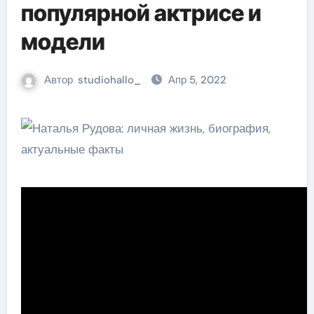
популярной актрисе и
модели
Автор
studiohallo_
Апр 5, 2022