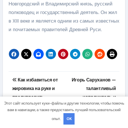
Новгородский и Владимирский князь, русский
полководец и государственный деятель. Он жил
в XIII веке и является одним из самых известных
и почитаемых правителей Древней Руси.
Навигация
Как избавиться от
Игорь Саруханов —
по
жировика на руке и
талантливый
предупредить
исполнитель и
записям
Этот сайт использует куки-файлы и другие технологии, чтобы помочь
последствия
мастер эстрадного
вам в навигации, а также предоставить лучший пользовательский
искусства
опыт.
OK