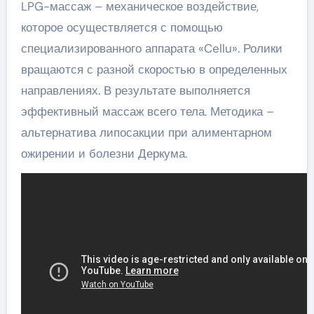
LPG-массаж – механическое воздействие,
которое осуществляется с помощью
специализированного аппарата «Cellu». Ролики
вращаются с разной скоростью в определенных
направлениях. В результате выполняется
эффективный массаж всего тела. Методика –
альтернатива липосакции при алиментарном
ожирении и болезни Деркума.