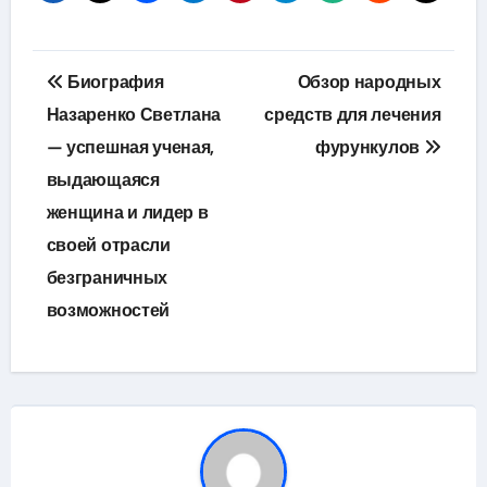
Навигация
Биография
Обзор народных
по
Назаренко Светлана
средств для лечения
— успешная ученая,
фурункулов
записям
выдающаяся
женщина и лидер в
своей отрасли
безграничных
возможностей