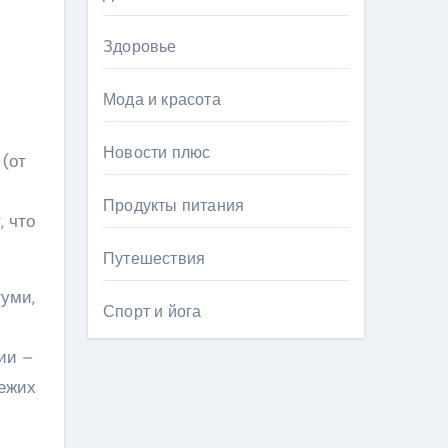
Здоровье
Мода и красота
Новости плюс
 (от
Продукты питания
, что
Путешествия
туми,
Спорт и йога
ии –
вежих