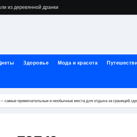
вли из деревянной дранки
алы для парников: как сохранить тепло и получить богаты
современных аппаратов для электроэпиляции
160-срезового компьютерного томографа
ые направления медицинского центра
Диеты
Здоровье
Мода и красота
Путешеств
лайн-обучения современным профессиям
в Покровском-Стрешневе
ы и трикотажа: опт и розница, условия доставки и сертиф
— самые примечательные и необычные места для отдыха за границей, где 
ической зависимости: медицинские, психотерапевтические 
оптики с медицинской лицензией и диагностикой зрения