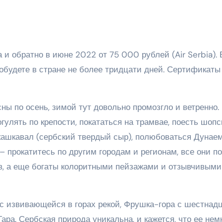
и обратно в июне 2022 от 75 000 рублей (Air Serbia). 
робудете в стране не более тридцати дней. Сертификаты
ы по осень, зимой тут довольно промозгло и ветренно.
улять по крепости, покататься на трамвае, поесть шопс
 кашкавал (сербский твердый сыр), полюбоваться Дунаем
– прокатитесь по другим городам и регионам, все они п
в, а еще богаты колоритными пейзажами и отзывчивыми
с извивающейся в горах рекой, Фрушка-гора с шестнад
ра. Сербская природа уникальна, и кажется, что ее нем