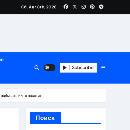
Сб. Авг 8th, 2026
й урожай
ия
Subscribe
икация
побывать и что посетить
и социальные
Поиск