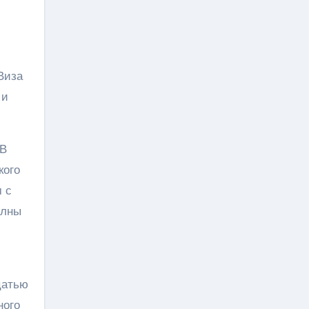
Виза
 и
 В
кого
 с
олны
цатью
ного