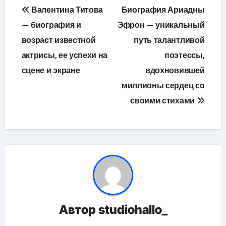
Навигация
Валентина Титова
Биография Ариадны
по
— биография и
Эфрон — уникальный
возраст известной
путь талантливой
записям
актрисы, ее успехи на
поэтессы,
сцене и экране
вдохновившей
миллионы сердец со
своими стихами
Автор
studiohallo_