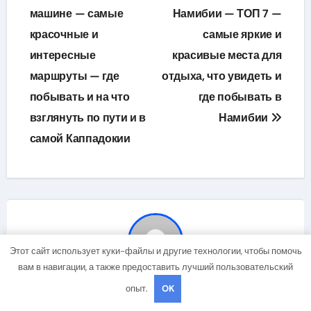
по
машине — самые
Намибии — ТОП 7 —
красочные и
самые яркие и
записям
интересные
красивые места для
маршруты — где
отдыха, что увидеть и
побывать и на что
где побывать в
взглянуть по пути и в
Намибии
самой Каппадокии
Этот сайт использует куки-файлы и другие технологии, чтобы помочь
вам в навигации, а также предоставить лучший пользовательский
Автор
studiohallo_
опыт.
OK