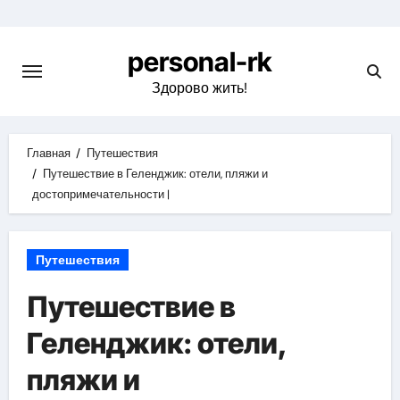
Перейти
к
personal-rk
содержимому
Здорово жить!
Главная
Путешествия
Путешествие в Геленджик: отели, пляжи и
достопримечательности |
Путешествия
Путешествие в
Геленджик: отели,
пляжи и