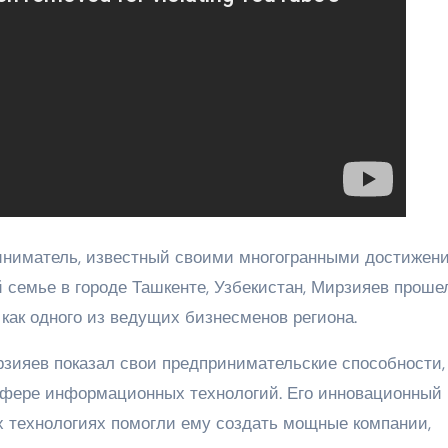
иматель, известный своими многогранными достижен
 семье в городе Ташкенте, Узбекистан, Мирзияев проше
как одного из ведущих бизнесменов региона.
зияев показал свои предпринимательские способности,
 сфере информационных технологий. Его инновационный
х технологиях помогли ему создать мощные компании,