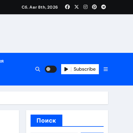
Сб. Авг 8th, 2026
й урожай
ия
Subscribe
икация
и социальные
Поиск