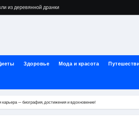
вли из деревянной дранки
алы для парников: как сохранить тепло и получить богаты
современных аппаратов для электроэпиляции
160-срезового компьютерного томографа
ые направления медицинского центра
Диеты
Здоровье
Мода и красота
Путешеств
лайн-обучения современным профессиям
в Покровском-Стрешневе
ы и трикотажа: опт и розница, условия доставки и сертиф
 карьера — биография, достижения и вдохновение!
ической зависимости: медицинские, психотерапевтические 
оптики с медицинской лицензией и диагностикой зрения