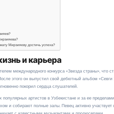
зияев?
Мирзияева?
вкату Мирзияеву достичь успеха?
изнь и карьера
телем международного конкурса «Звезда страны», что с
 После этого он выпустил свой дебютный альбом «Севги
мгновенно покорил сердца слушателей.
 популярных артистов в Узбекистане и за ее пределами
хом и собирают полные залы. Певец активно участвует 
дничает с известными музыкантами и продюсерами.