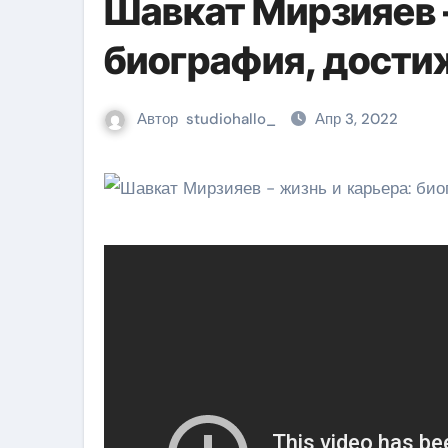
Шавкат Мирзияев 
биография, дости
Автор
studiohallo_
Апр 3, 2022