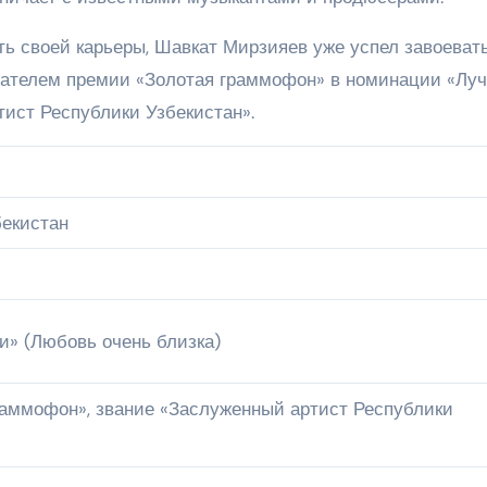
ь своей карьеры, Шавкат Мирзияев уже успел завоеват
адателем премии «Золотая граммофон» в номинации «Лу
тист Республики Узбекистан».
бекистан
и» (Любовь очень близка)
раммофон», звание «Заслуженный артист Республики