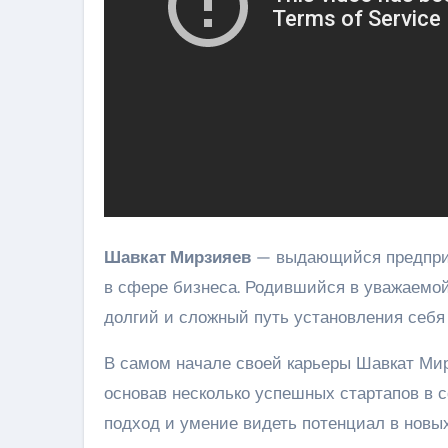
Шавкат Мирзияев
— выдающийся предприн
в сфере бизнеса. Родившийся в уважаемой
долгий и сложный путь установления себя 
В самом начале своей карьеры Шавкат Мир
основав несколько успешных стартапов в
подход и умение видеть потенциал в новы