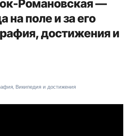
юк-Романовская —
 на поле и за его
рафия, достижения и