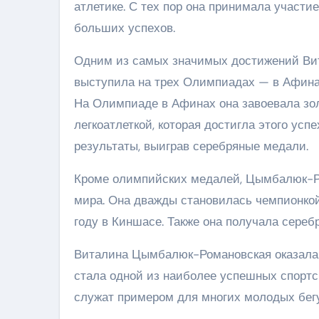
атлетике. С тех пор она принимала участи
больших успехов.
Одним из самых значимых достижений Вит
выступила на трех Олимпиадах — в Афинах 
На Олимпиаде в Афинах она завоевала зол
легкоатлеткой, которая достигла этого усп
результаты, выиграв серебряные медали.
Кроме олимпийских медалей, Цымбалюк-Ро
мира. Она дважды становилась чемпионкой 
году в Киншасе. Также она получала сере
Виталина Цымбалюк-Романовская оказала б
стала одной из наиболее успешных спортс
служат примером для многих молодых бегу