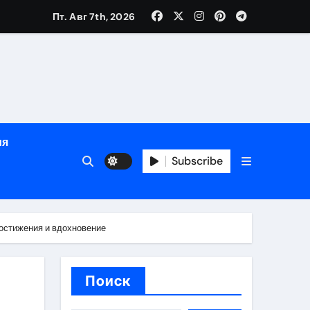
Пт. Авг 7th, 2026
й урожай
ия
Subscribe
икация
остижения и вдохновение
и социальные
Поиск