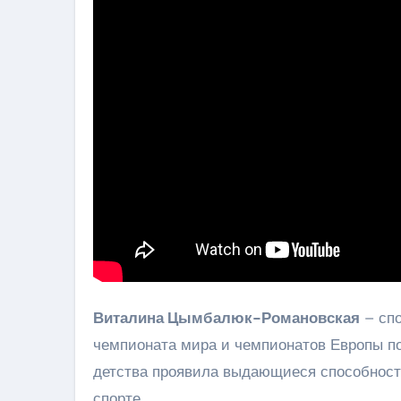
Виталина Цымбалюк-Романовская
– спо
чемпионата мира и чемпионатов Европы по
детства проявила выдающиеся способност
спорте.