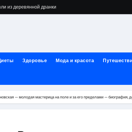
вли из деревянной дранки
алы для парников: как сохранить тепло и получить богаты
современных аппаратов для электроэпиляции
160-срезового компьютерного томографа
ые направления медицинского центра
Диеты
Здоровье
Мода и красота
Путешеств
лайн-обучения современным профессиям
в Покровском-Стрешневе
ы и трикотажа: опт и розница, условия доставки и сертиф
вская — молодая мастерица на поле и за его пределами — биография, д
ической зависимости: медицинские, психотерапевтические 
оптики с медицинской лицензией и диагностикой зрения