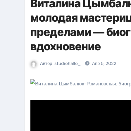
Виталина Цымбал
молодая мастерица
пределами — биог
вдохновение
Автор
studiohallo_
Апр 5, 2022