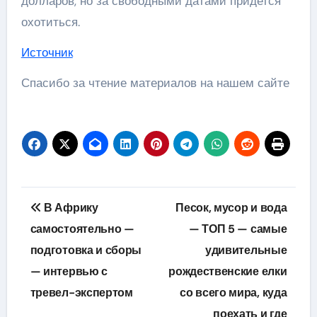
долларов, но за свободными датами придется
охотиться.
Источник
Спасибо за чтение материалов на нашем сайте
Навигация
В Африку
Песок, мусор и вода
по
самостоятельно —
— ТОП 5 — самые
подготовка и сборы
удивительные
записям
— интервью с
рождественские елки
тревел-экспертом
со всего мира, куда
поехать и где