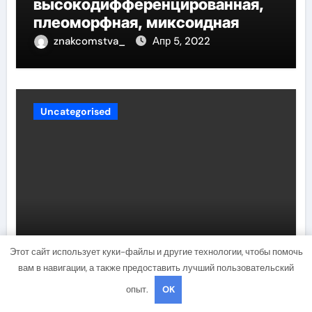
высокодифференцированная,
плеоморфная, миксоидная
znakcomstva_
Апр 5, 2022
Uncategorised
Стендаль биография —
Этот сайт использует куки-файлы и другие технологии, чтобы помочь
удивительная история жизни и
вам в навигации, а также предоставить лучший пользовательский
гениального творчества
опыт.
OK
великого писателя
studiohallo_
Апр 5, 2022