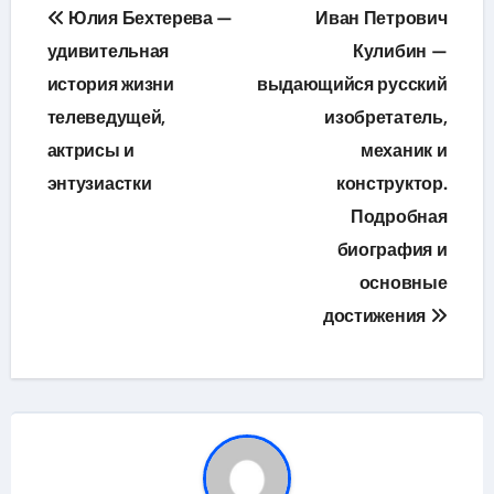
Навигация
Юлия Бехтерева —
Иван Петрович
по
удивительная
Кулибин —
история жизни
выдающийся русский
записям
телеведущей,
изобретатель,
актрисы и
механик и
энтузиастки
конструктор.
Подробная
биография и
основные
достижения