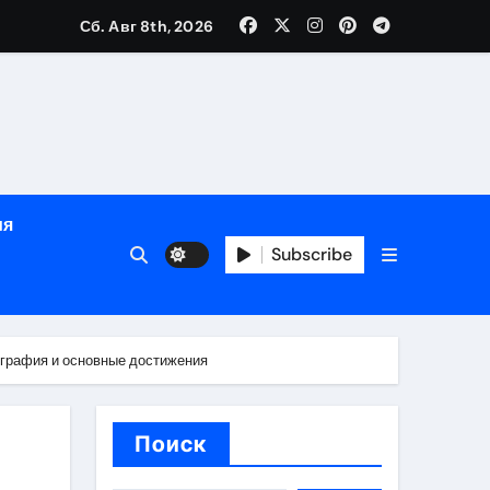
Сб. Авг 8th, 2026
й урожай
ия
Subscribe
икация
ография и основные достижения
и социальные
Поиск