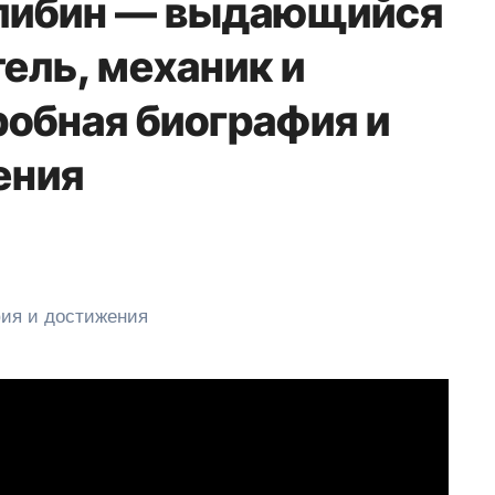
улибин — выдающийся
ель, механик и
робная биография и
ения