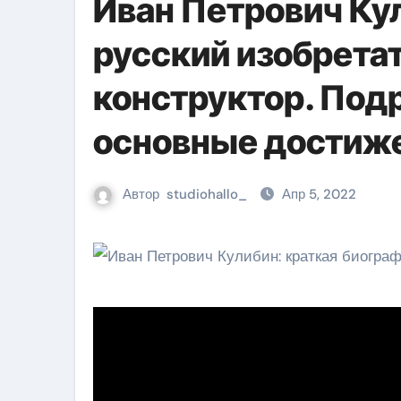
Иван Петрович К
русский изобретат
конструктор. Под
основные достиж
Автор
studiohallo_
Апр 5, 2022