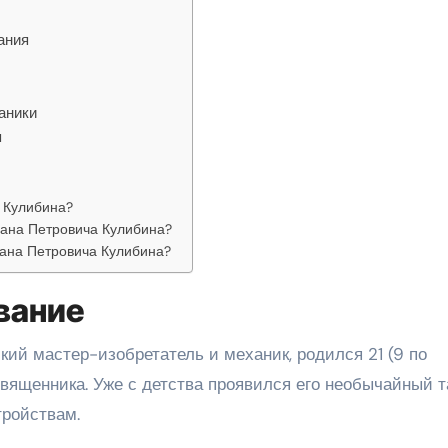
ания
аники
я
 Кулибина?
вана Петровича Кулибина?
вана Петровича Кулибина?
вание
ий мастер-изобретатель и механик, родился 21 (9 по
священника. Уже с детства проявился его необычайный 
тройствам.