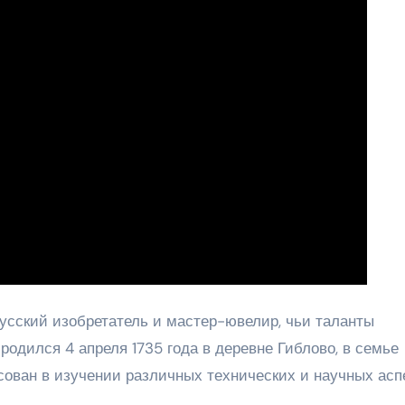
ский изобретатель и мастер-ювелир, чьи таланты
 родился 4 апреля 1735 года в деревне Гиблово, в семье
сован в изучении различных технических и научных аспе