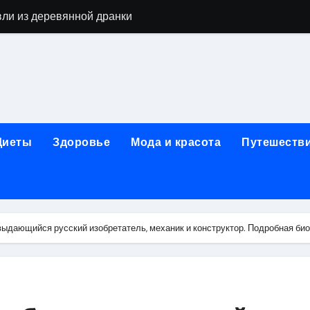
вли из деревянной дранки
алы для парников: как сохранить тепло и получить богаты
современных аппаратов для электроэпиляции
160-срезового компьютерного томографа
ые направления медицинского центра
Диеты
Здоровье
Мода и красота
Путешеств
лайн-обучения современным профессиям
в Покровском-Стрешневе
ы и трикотажа: опт и розница, условия доставки и сертиф
выдающийся русский изобретатель, механик и конструктор. Подробная би
ической зависимости: медицинские, психотерапевтические 
оптики с медицинской лицензией и диагностикой зрения