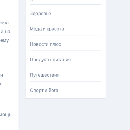
Здоровье
енял
Мода и красота
ли на
 ему
Новости плюс
Продукты питания
 и
Путешествия
в
Спорт и йога
мощь.