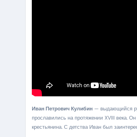
Иван Петрович Кулибин
— выдающийся рус
прославились на протяжении XVIII века. Он
крестьянина. С детства Иван был заинтере