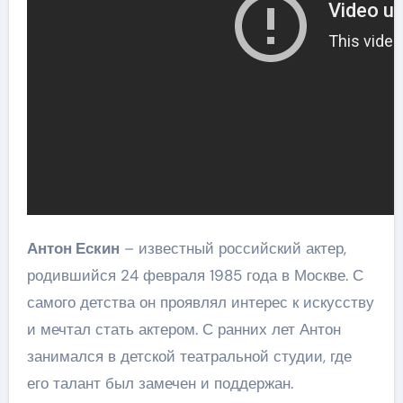
Антон Ескин
– известный российский актер,
родившийся 24 февраля 1985 года в Москве. С
самого детства он проявлял интерес к искусству
и мечтал стать актером. С ранних лет Антон
занимался в детской театральной студии, где
его талант был замечен и поддержан.