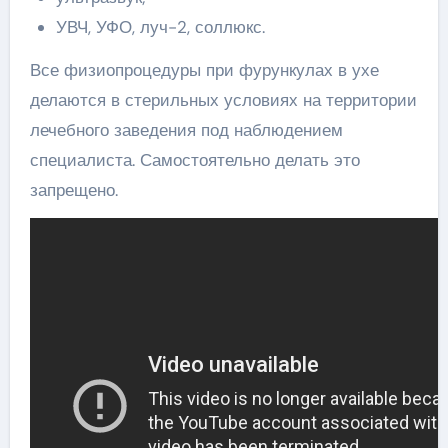
УВЧ, УФО, луч-2, соллюкс.
Все физиопроцедуры при фурункулах в ухе
делаются в стерильных условиях на территории
лечебного заведения под наблюдением
специалиста. Самостоятельно делать это
запрещено.