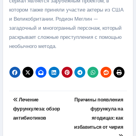
сериал является зарубежным проектом, в
котором также приняли участие актеры из США
и Великобритании. Родион Меглин —
загадочный и многогранный персонаж, который
раскрывает сложные преступления с помощью
необычного метода.
Навигация
Лечение
Причины появления
по
фурункулеза: обзор
фурункула на
антибиотиков
ягодицах: как
записям
избавиться от чирия