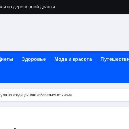
алы для парников: как сохранить тепло и получить богаты
современных аппаратов для электроэпиляции
160-срезового компьютерного томографа
ые направления медицинского центра
лайн-обучения современным профессиям
Диеты
Здоровье
Мода и красота
Путешеств
в Покровском-Стрешневе
ы и трикотажа: опт и розница, условия доставки и сертиф
ической зависимости: медицинские, психотерапевтические 
ла на ягодицах: как избавиться от чирия
оптики с медицинской лицензией и диагностикой зрения