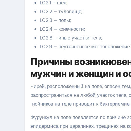
L02.1 – шея;
L02.2 – туловище;
L02.3 – попы;
L02.4 – конечности;
L02.8 – иные участки тела;
L02.9 – неуточненное местоположение.
Причины возникновени
мужчин и женщин и о
Чирей, расположенный на попе, опасен тем
распространиться на любой участок тела,
гнойников на теле приводит к бактериемие,
Фурункул на попе появляется по причине з
эпидермиса при царапинах, трещинах на ко