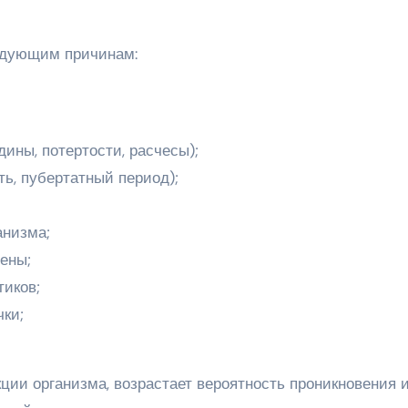
ледующим причинам:
ины, потертости, расчесы);
ь, пубертатный период);
анизма;
ены;
иков;
ки;
ии организма, возрастает вероятность проникновения 