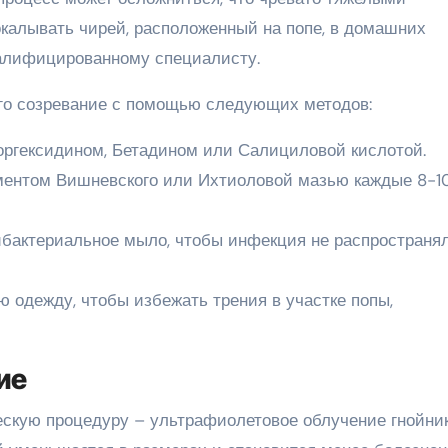
окалывать чирей, расположенный на попе, в домашних
валифицированному специалисту.
его созревание с помощью следующих методов:
ргексидином, Бетадином или Салициловой кислотой.
ментом Вишневского или Ихтиоловой мазью каждые 8-1
ибактериальное мыло, чтобы инфекция не распространя
ю одежду, чтобы избежать трения в участке попы,
ие
скую процедуру – ультрафиолетовое облучение гнойник