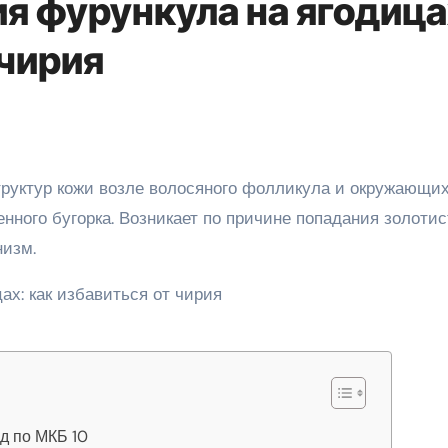
я фурункула на ягодица
 чирия
енного бугорка. Возникает по причине попадания золотис
низм.
д по МКБ 10