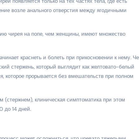
рей появляется только на тех частях тела, где есть
ение возле анального отверстия между ягодичными
ю чирея на попе, чем женщины, имеют множество
чинает краснеть и болеть при прикосновении к нему. Ч
ский стержень, который выглядит как желтовато-белый
ия, которое прорывается без вмешательств при полном
м (стержнем), клиническая симптоматика при этом
 до 14 дней.
 процесс может осложниться, что чревато тяжелыми