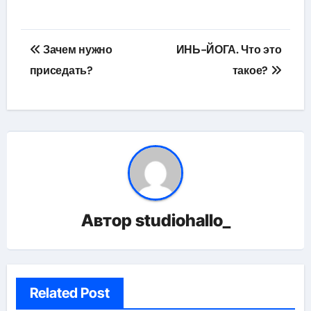
Навигация
Зачем нужно
ИНЬ-ЙОГА. Что это
по
приседать?
такое?
записям
Автор
studiohallo_
Related Post