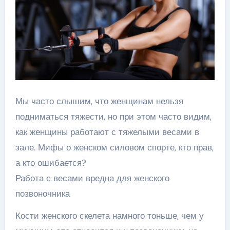
Мы часто слышим, что женщинам нельзя
подниматься тяжести, но при этом часто видим,
как женщины работают с тяжелыми весами в
зале. Мифы о женском силовом спорте, кто прав,
а кто ошибается?
Работа с весами вредна для женского
позвоночника
Кости женского скелета намного тоньше, чем у