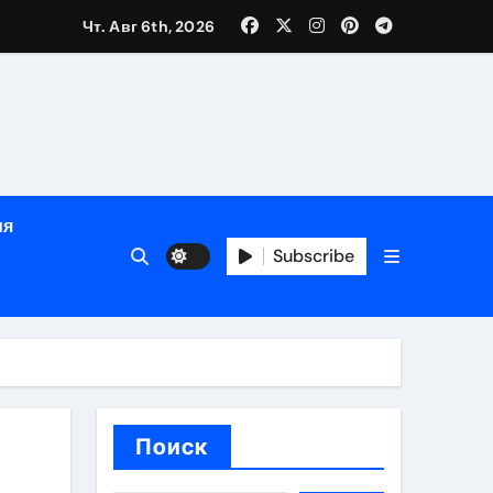
Чт. Авг 6th, 2026
й урожай
ия
Subscribe
икация
и социальные
Поиск