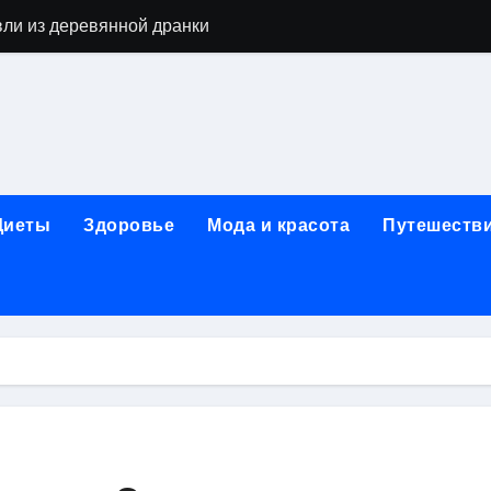
вли из деревянной дранки
алы для парников: как сохранить тепло и получить богаты
современных аппаратов для электроэпиляции
160-срезового компьютерного томографа
ые направления медицинского центра
Диеты
Здоровье
Мода и красота
Путешеств
лайн-обучения современным профессиям
в Покровском-Стрешневе
ы и трикотажа: опт и розница, условия доставки и сертиф
ической зависимости: медицинские, психотерапевтические 
оптики с медицинской лицензией и диагностикой зрения