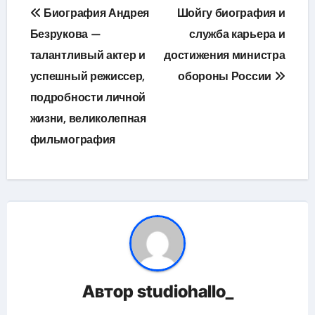
Навигация
Биография Андрея
Шойгу биография и
по
Безрукова —
служба карьера и
талантливый актер и
достижения министра
записям
успешный режиссер,
обороны России
подробности личной
жизни, великолепная
фильмография
Автор
studiohallo_