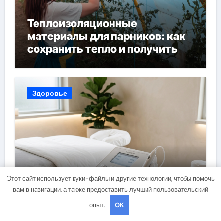
Теплоизоляционные
материалы для парников: как
сохранить тепло и получить
богатый урожай
Здоровье
Этот сайт использует куки-файлы и другие технологии, чтобы помочь
Технические особенности
вам в навигации, а также предоставить лучший пользовательский
современных аппаратов для
электроэпиляции
опыт.
OK