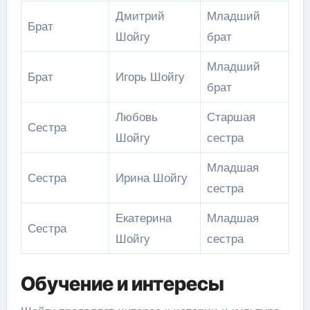
Дмитрий
Младший
Брат
Шойгу
брат
Младший
Брат
Игорь Шойгу
брат
Любовь
Старшая
Сестра
Шойгу
сестра
Младшая
Сестра
Ирина Шойгу
сестра
Екатерина
Младшая
Сестра
Шойгу
сестра
Обучение и интересы