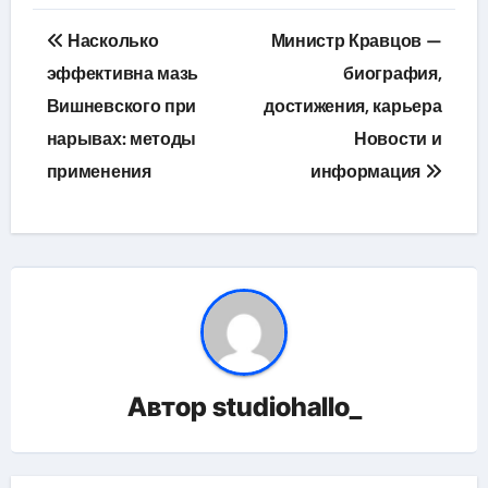
Навигация
Насколько
Министр Кравцов —
по
эффективна мазь
биография,
Вишневского при
достижения, карьера
записям
нарывах: методы
Новости и
применения
информация
Автор
studiohallo_