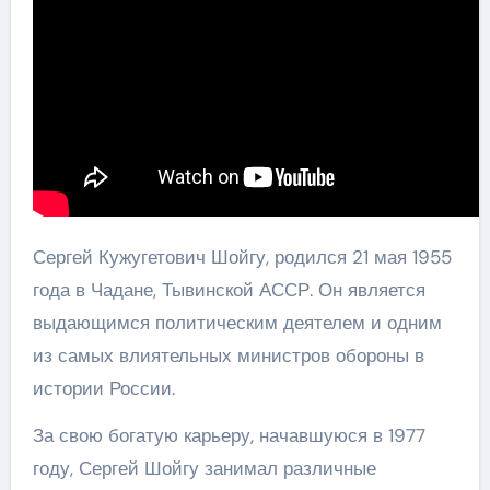
Сергей Кужугетович Шойгу, родился 21 мая 1955
года в Чадане, Тывинской АССР. Он является
выдающимся политическим деятелем и одним
из самых влиятельных министров обороны в
истории России.
За свою богатую карьеру, начавшуюся в 1977
году, Сергей Шойгу занимал различные